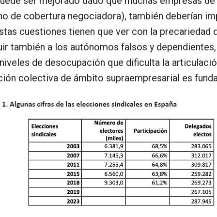
 puede ser mejorado dado que muchas empresas de 
 no de cobertura negociadora), también deberían i
Estas cuestiones tienen que ver con la precariedad 
ir también a los autónomos falsos y dependientes,
niveles de desocupación que dificulta la articulaci
ación colectiva de ámbito supraempresarial es fund