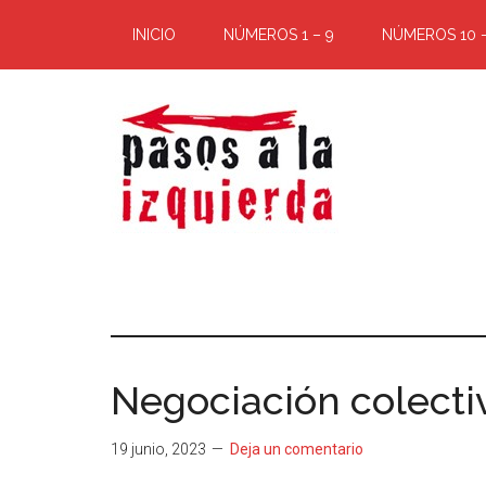
Saltar
Saltar
INICIO
NÚMEROS 1 – 9
NÚMEROS 10 –
al
al
contenido
pie
principal
de
página
Pasos
Exploración
de
a
un
territorio
la
cuyos
Negociación colectiv
puntos
izquierda
cardinales
19 junio, 2023
Deja un comentario
es
forzoso