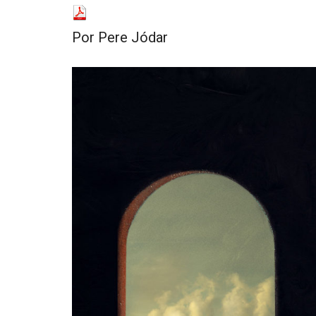
resituar,
redefinir.
Por
Pere Jódar
Tanteos.
Cruces
de
caminos