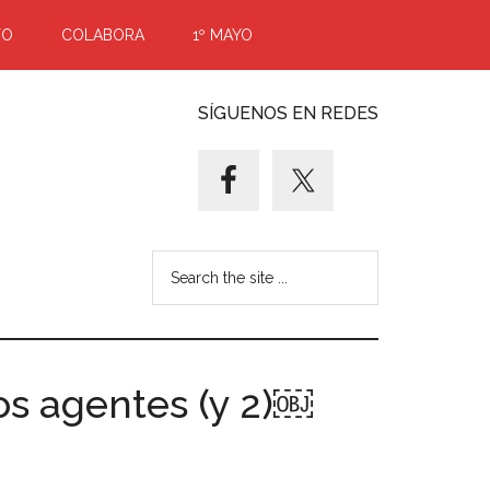
TO
COLABORA
1º MAYO
SÍGUENOS EN REDES
Search
the
site
...
os agentes (y 2)￼