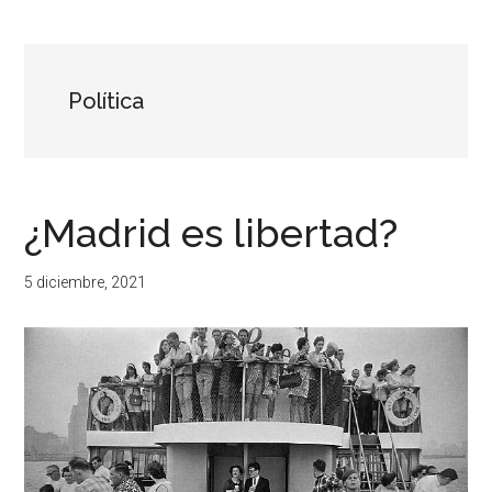
...
resituar,
redefinir.
Tanteos.
Cruces
Política
de
caminos
¿Madrid es libertad?
5 diciembre, 2021