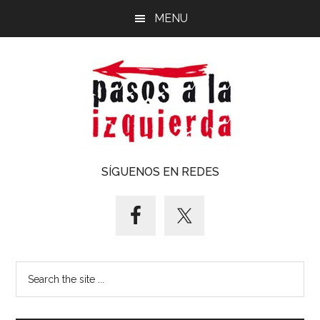
Saltar
Saltar
MENU
al
al
contenido
pie
principal
de
página
Pasos
Exploración
SÍGUENOS EN REDES
de
a
un
territorio
la
cuyos
puntos
izquierda
Search
cardinales
the
es
site
forzoso