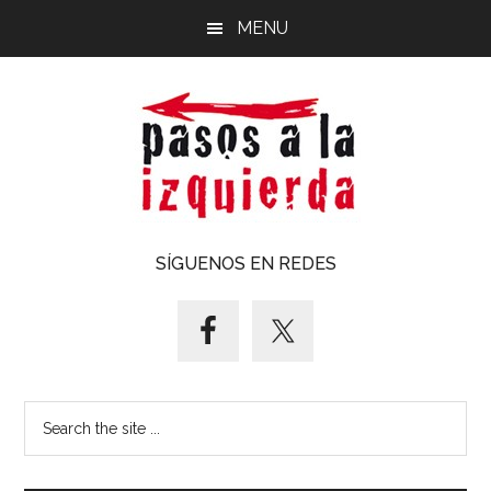
Saltar
Saltar
MENU
al
al
contenido
pie
principal
de
página
Pasos
Exploración
SÍGUENOS EN REDES
de
a
un
territorio
la
cuyos
puntos
izquierda
Search
cardinales
the
es
site
forzoso