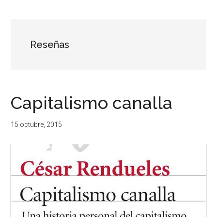
...
resituar,
redefinir.
Tanteos.
Cruces
Reseñas
de
caminos
Capitalismo canalla
15 octubre, 2015