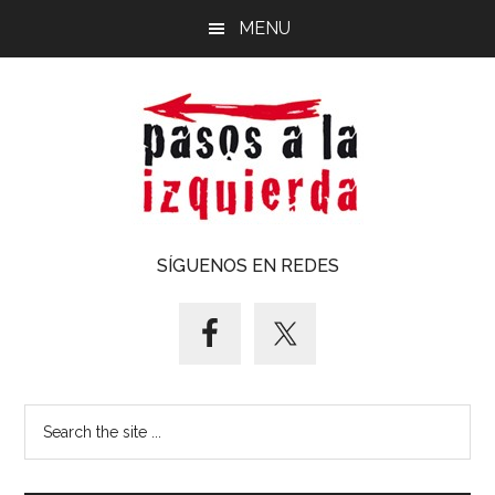
Saltar
Saltar
MENU
al
al
contenido
pie
principal
de
página
Pasos
Exploración
SÍGUENOS EN REDES
de
a
un
territorio
la
cuyos
puntos
izquierda
Search
cardinales
the
es
site
forzoso