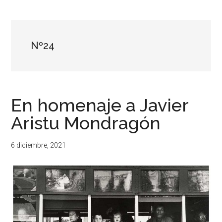
...
resituar,
redefinir.
Tanteos.
Cruces
Nº24
de
caminos
En homenaje a Javier
Aristu Mondragón
6 diciembre, 2021