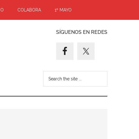
TO
COLABORA
1º MAYO
SÍGUENOS EN REDES
Search
the
site
...