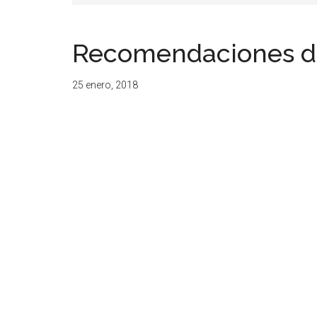
resituar,
redefinir.
Recomendaciones de
Tanteos.
Cruces
25 enero, 2018
de
caminos