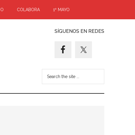
TO
COLABORA
1º MAYO
SÍGUENOS EN REDES
Search
the
site
...