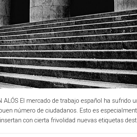
ALÓS El mercado de trabajo español ha sufrido u
buen número de ciudadanos. Esto es especialmente 
ertan con cierta frivolidad nuevas etiquetas desti