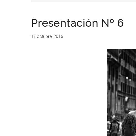
resituar,
redefinir.
Presentación Nº 6
Tanteos.
Cruces
17 octubre, 2016
de
caminos