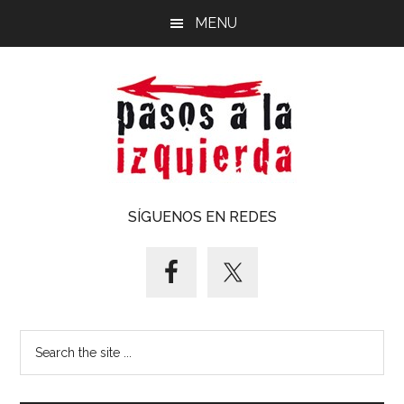
Saltar
Saltar
MENU
al
al
contenido
pie
principal
de
página
Pasos
Exploración
SÍGUENOS EN REDES
de
a
un
territorio
la
cuyos
puntos
izquierda
Search
cardinales
the
es
site
forzoso