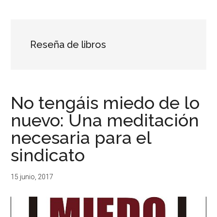
...
resituar,
redefinir.
Tanteos.
Cruces
Reseña de libros
de
caminos
No tengáis miedo de lo
nuevo: Una meditación
necesaria para el
sindicato
15 junio, 2017