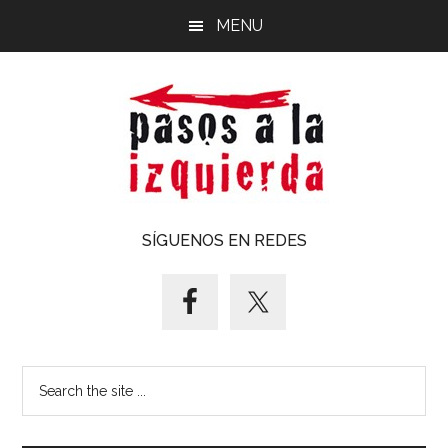
Saltar
Saltar
MENU
al
al
contenido
pie
principal
de
página
Pasos
Exploración
SÍGUENOS EN REDES
de
a
un
territorio
la
cuyos
puntos
izquierda
Search
cardinales
the
es
site
forzoso