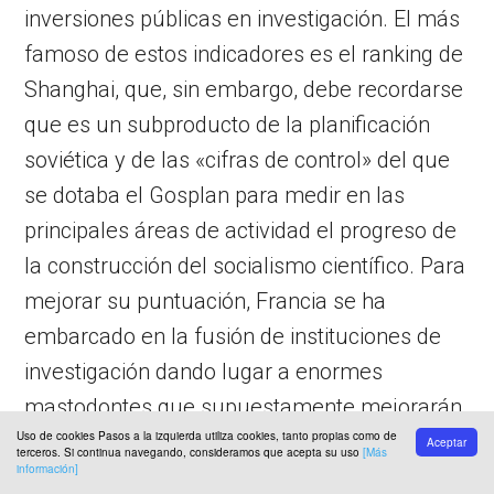
inversiones públicas en investigación. El más
famoso de estos indicadores es el ranking de
Shanghai, que, sin embargo, debe recordarse
que es un subproducto de la planificación
soviética y de las «cifras de control» del que
se dotaba el Gosplan para medir en las
principales áreas de actividad el progreso de
la construcción del socialismo científico. Para
mejorar su puntuación, Francia se ha
embarcado en la fusión de instituciones de
investigación dando lugar a enormes
mastodontes que supuestamente mejorarán
Uso de cookies Pasos a la izquierda utiliza cookies, tanto propias como de
su lugar en este
ranking
. No hace falta
Aceptar
terceros. Si continua navegando, consideramos que acepta su uso
[Más
información]
mucha experiencia legal para predecir que