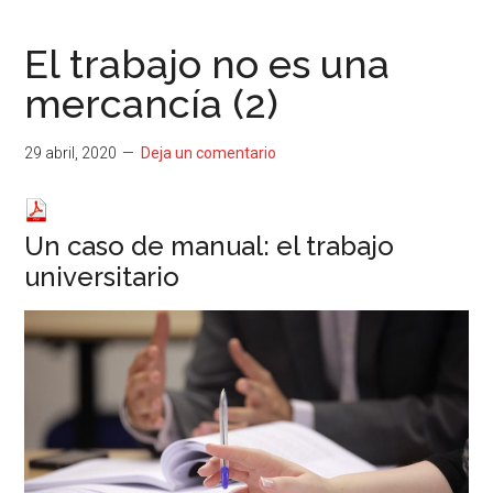
...
resituar,
redefinir.
El trabajo no es una
Tanteos.
mercancía (2)
Cruces
de
caminos
29 abril, 2020
Deja un comentario
Un caso de manual: el trabajo
universitario