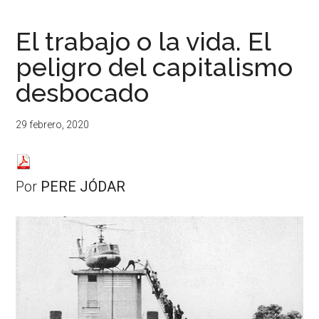
...
resituar,
redefinir.
El trabajo o la vida. El
Tanteos.
peligro del capitalismo
Cruces
de
desbocado
caminos
29 febrero, 2020
Por
PERE JÓDAR