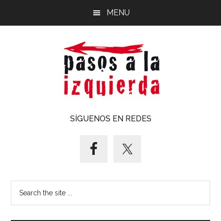
Saltar
Saltar
MENU
al
al
contenido
pie
principal
de
página
Pasos
Exploración
SÍGUENOS EN REDES
de
a
un
territorio
la
cuyos
puntos
izquierda
Search
cardinales
the
es
site
forzoso