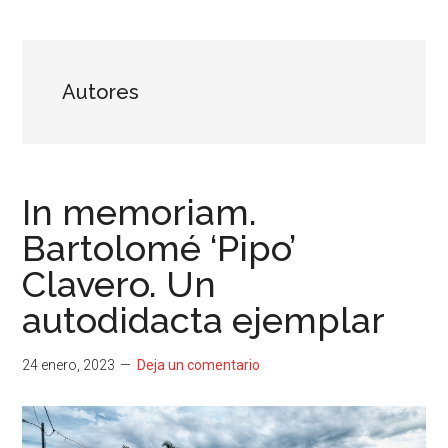
...
resituar,
redefinir.
Tanteos.
Cruces
Autores
de
caminos
In memoriam.
Bartolomé ‘Pipo’
Clavero. Un
autodidacta ejemplar
24 enero, 2023
Deja un comentario