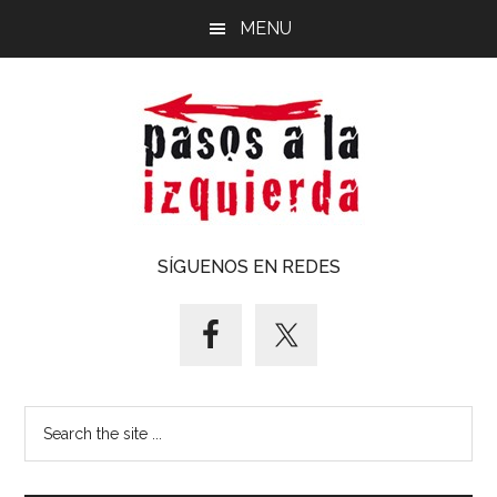
Saltar
Saltar
MENU
al
al
contenido
pie
principal
de
página
Pasos
Exploración
SÍGUENOS EN REDES
de
a
un
territorio
la
cuyos
puntos
izquierda
Search
cardinales
the
es
site
forzoso