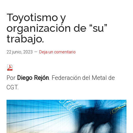
...
resituar,
redefinir.
Toyotismo y
Tanteos.
organización de “su”
Cruces
de
trabajo.
caminos
22 junio, 2023
Deja un comentario
Por
Diego Rejón
. Federación del Metal de
CGT.