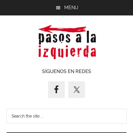
Saltar
Saltar
MENU
al
al
contenido
pie
principal
de
página
Pasos
Exploración
SÍGUENOS EN REDES
de
a
un
territorio
la
cuyos
puntos
izquierda
Search
cardinales
the
es
site
forzoso