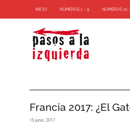
Saltar
Saltar
INICIO
NÚMEROS 1 – 9
NÚMEROS 10 –
al
al
contenido
pie
principal
de
página
Pasos
Exploración
de
a
un
territorio
la
cuyos
Francia 2017: ¿El Ga
puntos
izquierda
cardinales
15 junio, 2017
es
forzoso