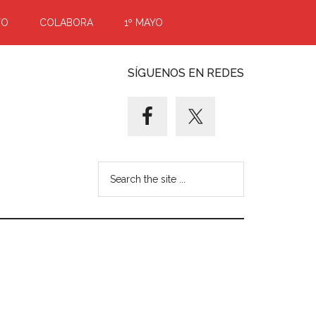
TO
COLABORA
1º MAYO
SÍGUENOS EN REDES
Search
the
site
...