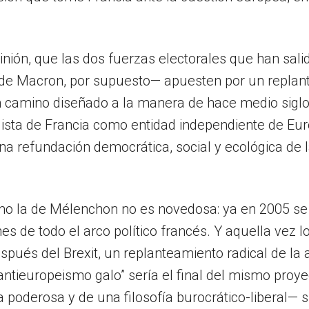
pinión, que las dos fuerzas electorales que han sal
 de Macron, por supuesto— apuesten por un replan
n camino diseñado a la manera de hace medio siglo, 
llista de Francia como entidad independiente de E
a refundación democrática, social y ecológica de 
omo la de Mélenchon no es novedosa: ya en 2005 se
s de todo el arco político francés. Y aquella vez l
spués del Brexit, un replanteamiento radical de l
“antieuropeismo galo” sería el final del mismo proy
poderosa y de una filosofía burocrático-liberal— 