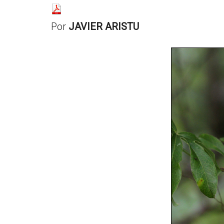
resituar,
redefinir.
Por
JAVIER ARISTU
Tanteos.
Cruces
de
caminos