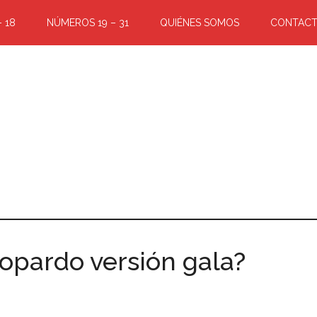
 18
NÚMEROS 19 – 31
QUIÉNES SOMOS
CONTAC
topardo versión gala?