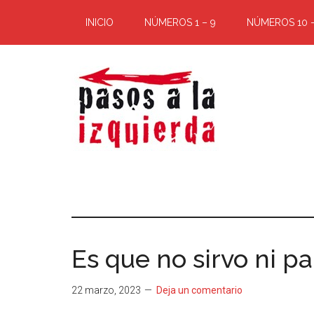
Saltar
Saltar
INICIO
NÚMEROS 1 – 9
NÚMEROS 10 –
al
al
contenido
pie
principal
de
página
Pasos
Exploración
de
a
un
territorio
la
cuyos
Es que no sirvo ni p
puntos
izquierda
cardinales
22 marzo, 2023
Deja un comentario
es
forzoso