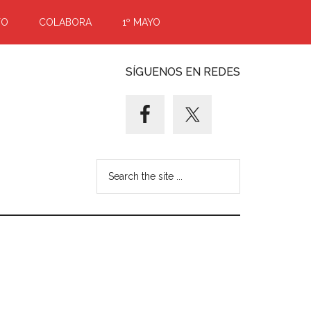
TO
COLABORA
1º MAYO
SÍGUENOS EN REDES
Search
the
site
...