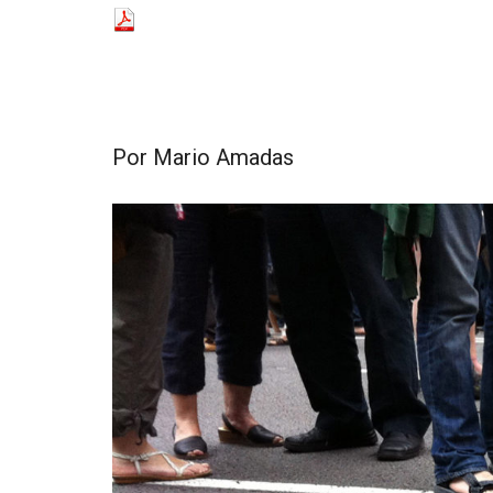
resituar,
redefinir.
Tanteos.
Cruces
de
Por
Mario Amadas
caminos