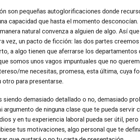
ión son pequeñas autoglorificaciones donde recurs
 y una capacidad que hasta el momento desconocía
 manera natural convenza a alguien de algo. Así qu
 otra vez, un pacto de ficción: las dos partes cree
erto, a algo tienen que aferrarse los departamento
¿que somos unos vagos impuntuales que no querem
ntereso/me necesitas, promesa, esta última, cuya f
u otro para presentarse.
 siendo demasiado detallado o no, demasiado proli
ni argumento de ninguna clase que te pueda servir 
os y en tu experiencia laboral pueda ser útil, pero 
ibiese tus motivaciones, algo personal que te defin
azar que gustará o no tu carta de presentación.