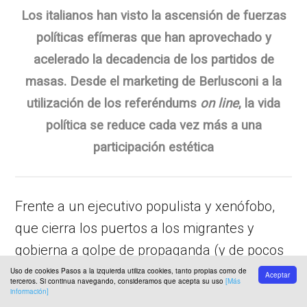
Los italianos han visto la ascensión de fuerzas
políticas efímeras que han aprovechado y
acelerado la decadencia de los partidos de
masas. Desde el marketing de Berlusconi a la
utilización de los referéndums
on line
, la vida
política se reduce cada vez más a una
participación estética
Frente a un ejecutivo populista y xenófobo,
que cierra los puertos a los migrantes y
gobierna a golpe de propaganda (y de pocos
hechos), el PD parece totalmente
Uso de cookies Pasos a la izquierda utiliza cookies, tanto propias como de
Aceptar
terceros. Si continua navegando, consideramos que acepta su uso
[Más
desorientado en el rol de oposición. Después
información]