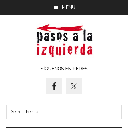
Saltar
Saltar
MENU
al
al
contenido
pie
principal
de
página
Pasos
Exploración
SÍGUENOS EN REDES
de
a
un
territorio
la
cuyos
puntos
izquierda
Search
cardinales
the
es
site
forzoso