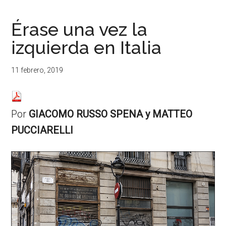
...
resituar,
redefinir.
Érase una vez la
Tanteos.
izquierda en Italia
Cruces
de
caminos
11 febrero, 2019
Por
GIACOMO RUSSO SPENA y MATTEO
PUCCIARELLI