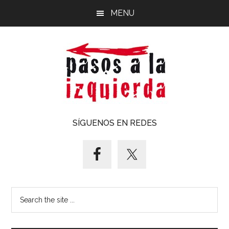
Saltar
Saltar
MENU
al
al
contenido
pie
principal
de
página
Pasos
Exploración
SÍGUENOS EN REDES
de
a
un
territorio
la
cuyos
puntos
izquierda
Search
cardinales
the
es
site
forzoso