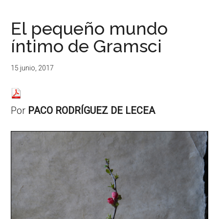
...
resituar,
redefinir.
El pequeño mundo
Tanteos.
íntimo de Gramsci
Cruces
de
caminos
15 junio, 2017
Por
PACO RODRÍGUEZ DE LECEA