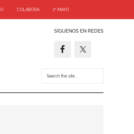
TO
COLABORA
1º MAYO
SÍGUENOS EN REDES
Search
the
site
...