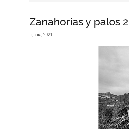
resituar,
redefinir.
Zanahorias y palos 2
Tanteos.
Cruces
6 junio, 2021
de
caminos