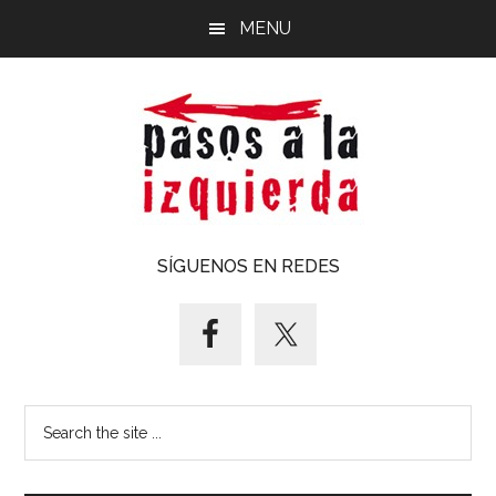
Saltar
Saltar
MENU
al
al
contenido
pie
principal
de
página
Pasos
Exploración
SÍGUENOS EN REDES
de
a
un
territorio
la
cuyos
puntos
izquierda
Search
cardinales
the
es
site
forzoso