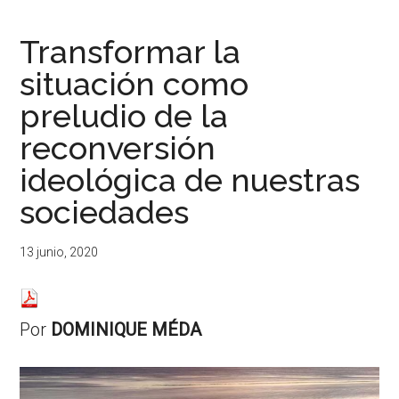
...
resituar,
redefinir.
Transformar la
Tanteos.
situación como
Cruces
de
preludio de la
caminos
reconversión
ideológica de nuestras
sociedades
13 junio, 2020
Por
DOMINIQUE MÉDA