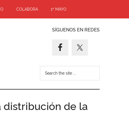
TO
COLABORA
1º MAYO
SÍGUENOS EN REDES
Search
the
site
...
 distribución de la