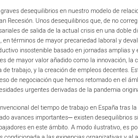
 de graves desequilibrios en nuestro modelo de rela
Gran Recesión. Unos desequilibrios que, de no corre
ariales de salida de la actual crisis en una doble 
sis, en términos de mayor precariedad laboral y deva
uctivo insostenible basado en jornadas amplias y 
res de mayor valor añadido como la innovación, la ca
za de trabajo, y la creación de empleos decentes. E
eso de negociación que hemos retomado en el ámbi
cesidades urgentes derivadas de la pandemia origin
convencional del tiempo de trabajo en España tras l
do avances importantes─ existen desequilibrios si
bajadores en este ámbito. A modo ilustrativo, es po
s condicionada a las exigencias organizativas y al 