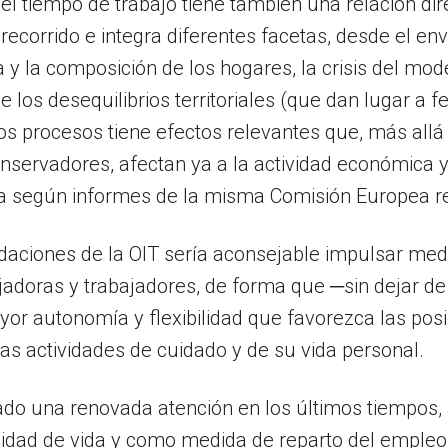
el tiempo de trabajo tiene también una relación d
corrido e integra diferentes facetas, desde el enve
y la composición de los hogares, la crisis del mod
 de los desequilibrios territoriales (que dan lugar 
s procesos tiene efectos relevantes que, más allá d
servadores, afectan ya a la actividad económica y
ola según informes de la misma Comisión Europea r
daciones de la OIT sería aconsejable impulsar med
ajadoras y trabajadores, de forma que ─sin dejar de
 autonomía y flexibilidad que favorezca las posibi
las actividades de cuidado y de su vida personal.
ado una renovada atención en los últimos tiempos,
alidad de vida y como medida de reparto del empleo,