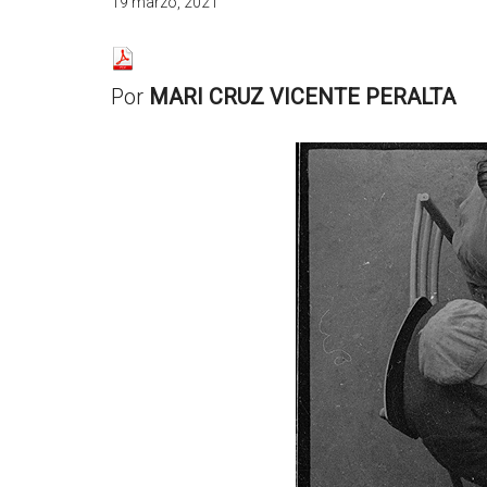
19 marzo, 2021
resituar,
redefinir.
Tanteos.
Por
MARI CRUZ VICENTE PERALTA
Cruces
de
caminos