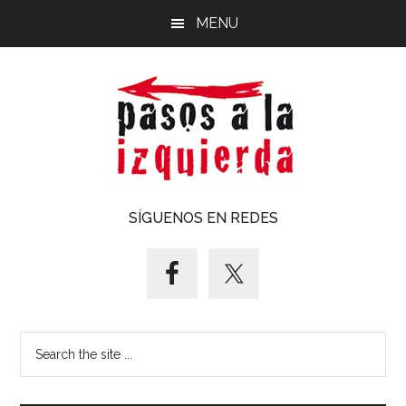
Saltar
Saltar
MENU
al
al
contenido
pie
principal
de
página
Pasos
Exploración
SÍGUENOS EN REDES
de
a
un
territorio
la
cuyos
puntos
izquierda
Search
cardinales
the
es
site
forzoso