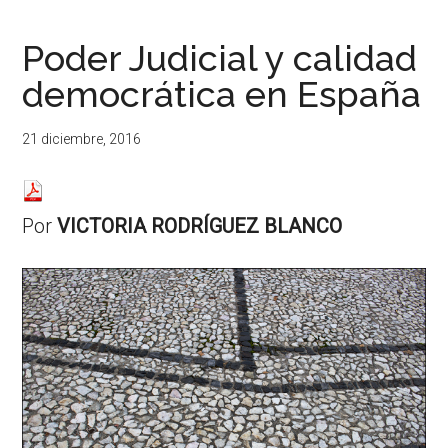
...
resituar,
redefinir.
Poder Judicial y calidad
Tanteos.
democrática en España
Cruces
de
caminos
21 diciembre, 2016
Por
VICTORIA RODRÍGUEZ BLANCO