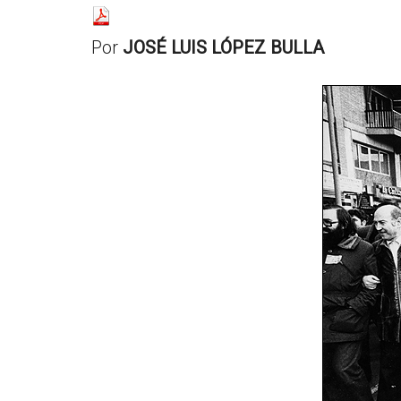
resituar,
redefinir.
Por
JOSÉ LUIS LÓPEZ BULLA
Tanteos.
Cruces
de
caminos