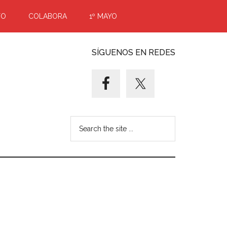
TO
COLABORA
1º MAYO
SÍGUENOS EN REDES
Search
the
site
...