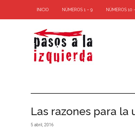
Saltar
Saltar
INICIO
NÚMEROS 1 – 9
NÚMEROS 10 –
al
al
contenido
pie
principal
de
página
Pasos
Exploración
de
a
un
territorio
la
cuyos
Las razones para la 
puntos
izquierda
cardinales
5 abril, 2016
es
forzoso