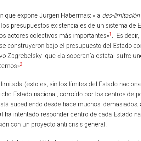
ción que expone Jürgen Habermas: «la
des-limitació
 a los presupuestos existenciales de un sistema de
1
s los actores colectivos más importantes»
. Es decir
e se construyeron bajo el presupuesto del Estado 
avo Zagrebelsky que «la soberanía estatal sufre uno
2
xternos»
.
imitada (esto es, sin los límites del Estado nacion
dicho Estado nacional, corroído por los centros de p
stá sucediendo desde hace muchos, demasiados, a
nal ha intentado responder dentro de cada Estado nac
ión con un proyecto anti crisis general.