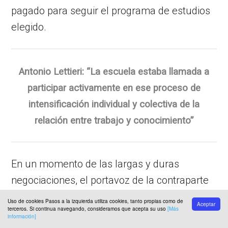
pagado para seguir el programa de estudios
elegido.
Antonio Lettieri: “La escuela estaba llamada a
participar activamente en ese proceso de
intensificación individual y colectiva de la
relación entre trabajo y conocimiento”
En un momento de las largas y duras
negociaciones, el portavoz de la contraparte
preguntó, como una objeción provocadora, si
Uso de cookies Pasos a la izquierda utiliza cookies, tanto propias como de
Aceptar
terceros. Si continua navegando, consideramos que acepta su uso
[Más
una empresa debía ser forzada a pagar
información]