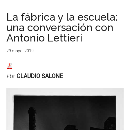
...
resituar,
redefinir.
La fábrica y la escuela:
Tanteos.
una conversación con
Cruces
de
Antonio Lettieri
caminos
29 mayo, 2019
P
or
CLAUDIO SALONE