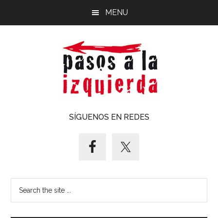
Saltar
Saltar
MENU
al
al
contenido
pie
principal
de
página
Pasos
Exploración
SÍGUENOS EN REDES
de
a
un
territorio
la
cuyos
puntos
izquierda
Search
cardinales
the
es
site
forzoso