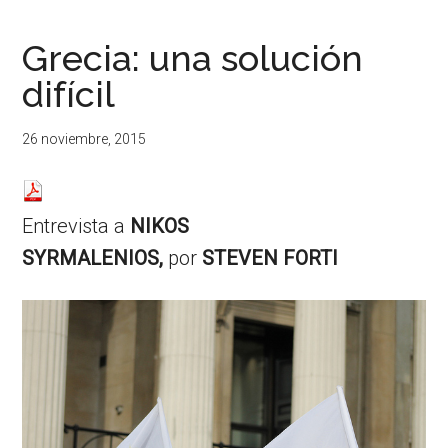
...
resituar,
redefinir.
Grecia: una solución
Tanteos.
difícil
Cruces
de
caminos
26 noviembre, 2015
Entrevista a
NIKOS
SYRMALENIOS,
por
STEVEN FORTI