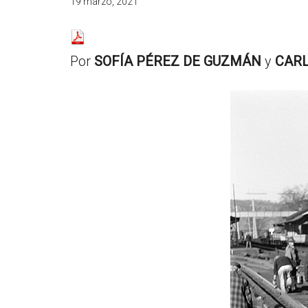
19 marzo, 2021
resituar,
redefinir.
Tanteos.
Por
SOFÍA PÉREZ DE GUZMÁN
y
CARL
Cruces
de
caminos