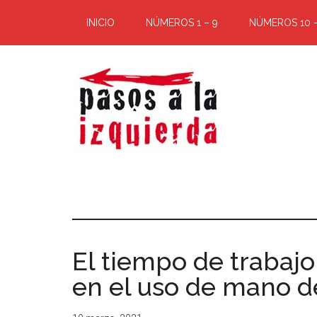
Saltar
Saltar
INICIO
NÚMEROS 1 – 9
NÚMEROS 10 –
al
al
contenido
pie
principal
de
página
Pasos
Exploración
de
a
un
territorio
la
cuyos
El tiempo de trabajo
puntos
izquierda
cardinales
en el uso de mano d
es
forzoso