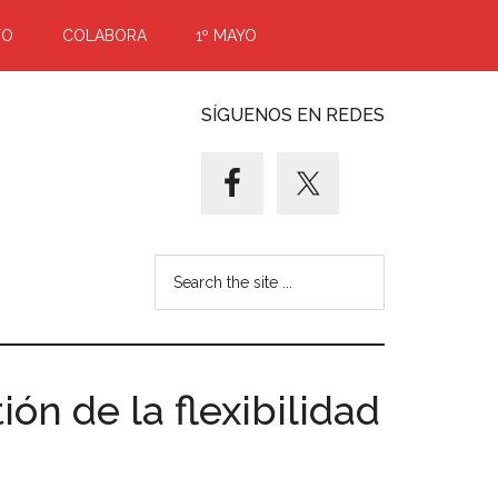
TO
COLABORA
1º MAYO
SÍGUENOS EN REDES
Search
the
site
...
ón de la flexibilidad