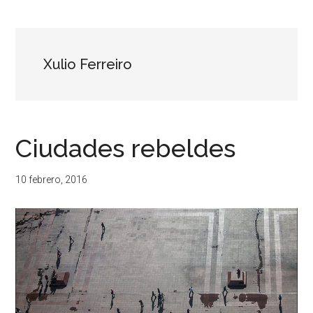
...
resituar,
redefinir.
Tanteos.
Cruces
Xulio Ferreiro
de
caminos
Ciudades rebeldes
10 febrero, 2016