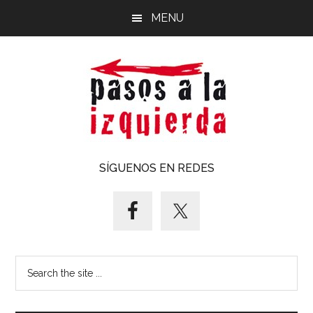
Saltar
Saltar
MENU
al
al
contenido
pie
principal
de
página
Pasos
Exploración
SÍGUENOS EN REDES
de
a
un
territorio
la
cuyos
puntos
izquierda
Search
cardinales
the
es
site
forzoso