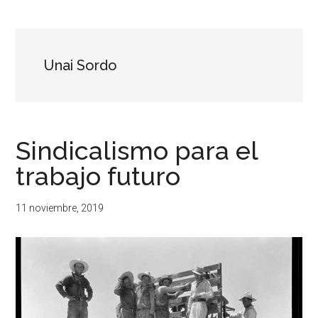
...
resituar,
redefinir.
Tanteos.
Cruces
Unai Sordo
de
caminos
Sindicalismo para el
trabajo futuro
11 noviembre, 2019