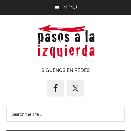
Saltar
Saltar
MENU
al
al
contenido
pie
principal
de
página
Pasos
Exploración
SÍGUENOS EN REDES
de
a
un
territorio
la
cuyos
puntos
izquierda
Search
cardinales
the
es
site
forzoso