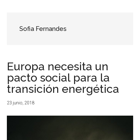
...
resituar,
redefinir.
Tanteos.
Cruces
Sofia Fernandes
de
caminos
Europa necesita un
pacto social para la
transición energética
23 junio, 2018