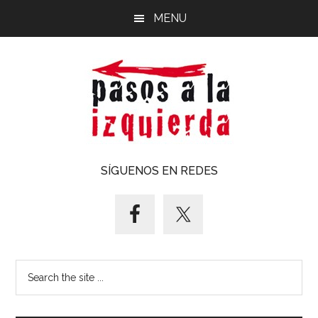
Saltar
Saltar
MENU
al
al
contenido
pie
principal
de
página
Pasos
Exploración
SÍGUENOS EN REDES
de
a
un
territorio
la
cuyos
puntos
izquierda
Search
cardinales
the
es
site
forzoso