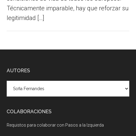
Técnicamente imparable, hay que reforzar su
legitimidad […]
Footer
AUTORES
COLABORACIONES
Requistos para colaborar con Pasos a la Izquierda