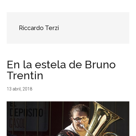
...
resituar,
redefinir.
Tanteos.
Cruces
Riccardo Terzi
de
caminos
En la estela de Bruno
Trentin
13 abril, 2018