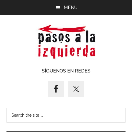
Saltar
Saltar
MENU
al
al
contenido
pie
principal
de
página
Pasos
Exploración
SÍGUENOS EN REDES
de
a
un
territorio
la
cuyos
puntos
izquierda
Search
cardinales
the
es
site
forzoso