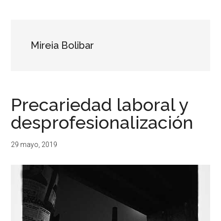
...
resituar,
redefinir.
Tanteos.
Cruces
Mireia Bolibar
de
caminos
Precariedad laboral y
desprofesionalización
29 mayo, 2019