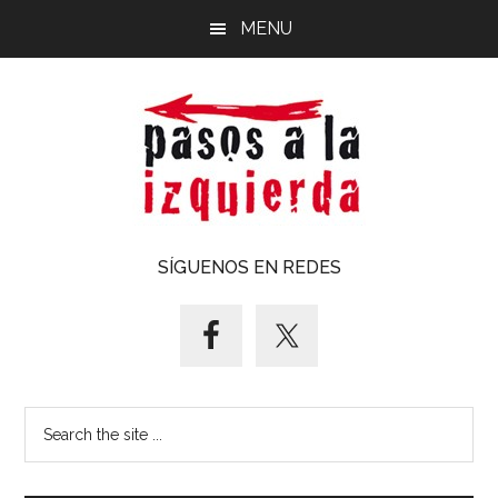
Saltar
Saltar
MENU
al
al
contenido
pie
principal
de
página
Pasos
Exploración
SÍGUENOS EN REDES
de
a
un
territorio
la
cuyos
puntos
izquierda
Search
cardinales
the
es
site
forzoso