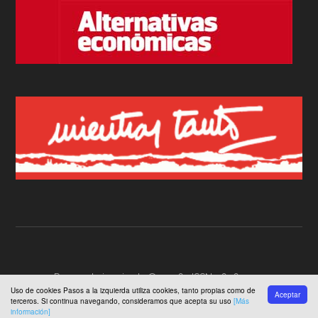
Pasos a la izquierda © 2026 · ISSN 2696-2772
Uso de cookies Pasos a la izquierda utiliza cookies, tanto propias como de
Aceptar
terceros. Si continua navegando, consideramos que acepta su uso
[Más
información]