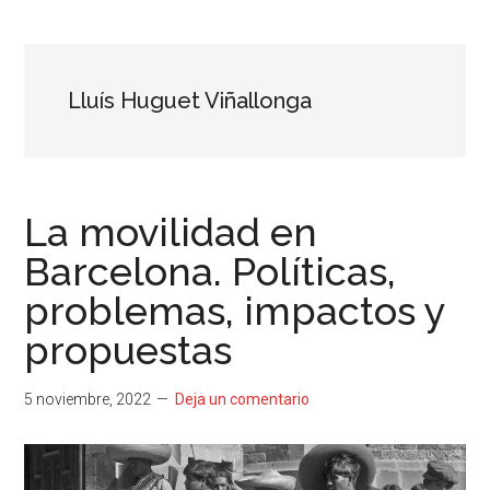
...
resituar,
redefinir.
Tanteos.
Cruces
Lluís Huguet Viñallonga
de
caminos
La movilidad en
Barcelona. Políticas,
problemas, impactos y
propuestas
5 noviembre, 2022
Deja un comentario