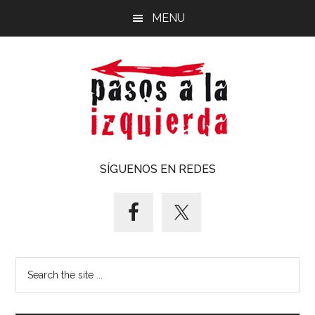
Saltar
Saltar
MENU
al
al
contenido
pie
principal
de
página
Pasos
Exploración
SÍGUENOS EN REDES
de
a
un
territorio
la
cuyos
puntos
izquierda
Search
cardinales
the
es
site
forzoso