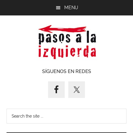
Saltar
Saltar
MENU
al
al
contenido
pie
principal
de
página
Pasos
Exploración
SÍGUENOS EN REDES
de
a
un
territorio
la
cuyos
puntos
izquierda
Search
cardinales
the
es
site
forzoso