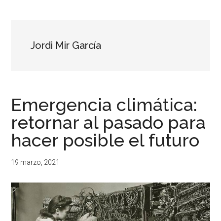
...
resituar,
redefinir.
Tanteos.
Cruces
Jordi Mir García
de
caminos
Emergencia climática:
retornar al pasado para
hacer posible el futuro
19 marzo, 2021