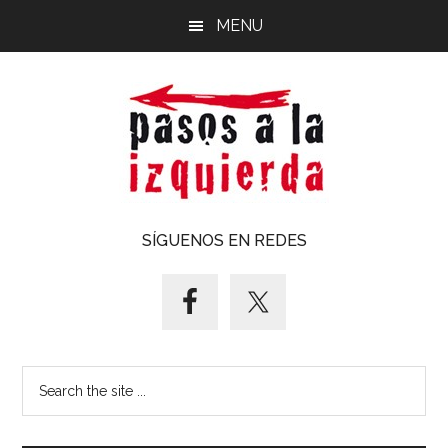
Saltar
Saltar
MENU
al
al
contenido
pie
principal
de
página
Pasos
Exploración
SÍGUENOS EN REDES
de
a
un
territorio
la
cuyos
puntos
izquierda
Search
cardinales
the
es
site
forzoso