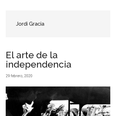
...
resituar,
redefinir.
Tanteos.
Cruces
Jordi Gracia
de
caminos
El arte de la
independencia
29 febrero, 2020