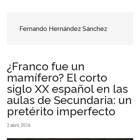
...
resituar,
redefinir.
Tanteos.
Cruces
Fernando Hernández Sánchez
de
caminos
¿Franco fue un
mamífero? El corto
siglo XX español en las
aulas de Secundaria: un
pretérito imperfecto
2 abril, 2016