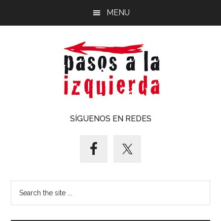
Saltar
Saltar
MENU
al
al
contenido
pie
principal
de
página
Pasos
Exploración
SÍGUENOS EN REDES
de
a
un
territorio
la
cuyos
puntos
izquierda
Search
cardinales
the
es
site
forzoso