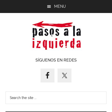
Saltar
Saltar
MENU
al
al
contenido
pie
principal
de
página
Pasos
Exploración
SÍGUENOS EN REDES
de
a
un
territorio
la
cuyos
puntos
izquierda
Search
cardinales
the
es
site
forzoso