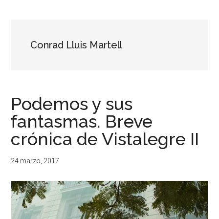
...
resituar,
redefinir.
Tanteos.
Cruces
Conrad Lluis Martell
de
caminos
Podemos y sus
fantasmas. Breve
crónica de Vistalegre II
24 marzo, 2017